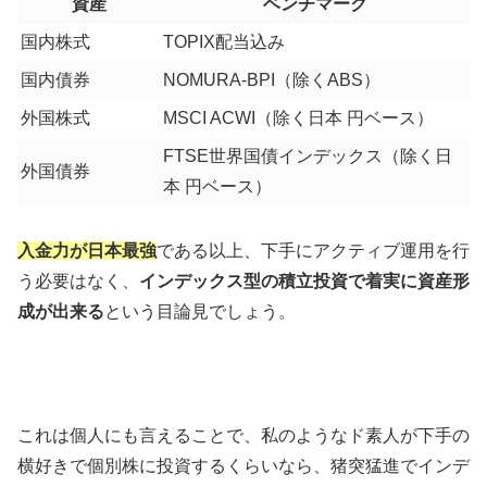
資産
ベンチマーク
国内株式
TOPIX配当込み
国内債券
NOMURA-BPI（除くABS）
外国株式
MSCI ACWI（除く日本 円ベース）
FTSE世界国債インデックス（除く日
外国債券
本 円ベース）
入金力が日本最強
である以上、下手にアクティブ運用を行
う必要はなく、
インデックス型の積立投資で着実に資産形
成が出来る
という目論見でしょう。
これは個人にも言えることで、私のようなド素人が下手の
横好きで個別株に投資するくらいなら、猪突猛進でインデ