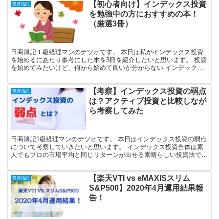
【初心者向け】インデックス投資
投資信託
を勉強中の方におすすめの本！
（厳選3冊）
日商簿記１級経理マンのテツオです。 本日は私がインデックス投資
を始めるにあたり参考にした本を3冊を紹介したいと思います。 投資
を始めてみたいけど、何から始めて良いか分からない インデックス
投資を体系的に学びたい おすすめの投資信託を知りたい...
【考察】インデックス投資の弱点
投資信託
は？アクティブ投資と比較しなが
ら考察してみた
日商簿記1級経理マンのテツオです。 本日はインデックス投資の弱点
について考察していきたいと思います。 インデックス投資自体は素
人でもプロの市場平均と同じリターンが出せる素晴らしい投資法です
が、アクティブ投資と比較すると、インデックス投資ゆえ...
【楽天VTI vs eMAXISスリム
投資信託
S&P500】2020年4月運用結果報
告！