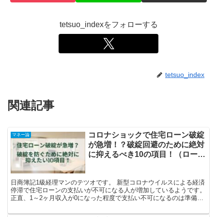
tetsuo_indexをフォローする
tetsuo_index
関連記事
コロナショックで住宅ローン破綻
マネー論
が急増！？破綻回避のために絶対
に抑えるべき10の項目！（ローン
を組む前に）
日商簿記1級経理マンのテツオです。 新型コロナウイルスによる経済
停滞で住宅ローンの支払いが不可になる人が増加しているようです。
正直、1～2ヶ月収入が0になった程度で支払い不可になるのは準備不
足であり、自己責任と言わざるを得ないのですが、で...