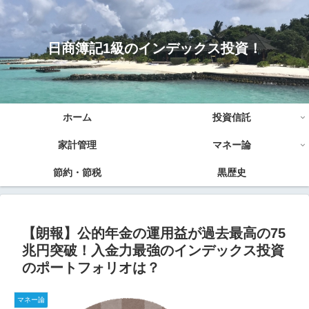
日商簿記1級のインデックス投資！
ホーム
投資信託
家計管理
マネー論
節約・節税
黒歴史
【朗報】公的年金の運用益が過去最高の75
兆円突破！入金力最強のインデックス投資
のポートフォリオは？
マネー論