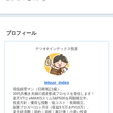
プロフィール
テツオ＠インデックス投資
tetsuo_index
現役経理マン（日商簿記1級）。
30代共働き夫婦の資産形成プロセスを発信します！
楽天VTIとeMAXISスリムS&P500を同額積立中。
投資方針：優良な指数・低コスト・長期積立。
副業ブロガー11ヶ月目（収益9.5万＆PV10万）。
楽天経済圏｜節約｜節税｜家計簿｜小遣い投資