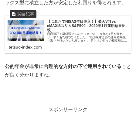
ックス型に積立した方が安定した利回りを得られます。
【つみたてNISA2年目突入！】楽天VTI vs
eMAXISスリムS&P500 2020年1月運用結果比
較
日商簿記１級経理マンのテツオです。 今年も1月が終わ
り、早くも2月になりました。 では毎月恒例の運用結果振
り返りを行いたいと思います。 テツオの月々の積立額は？
私の月々の積立額から紹介します。 つみたてNISA2年目に
tetsuo-index.com
入り、積立額を修正し
公的年金が非常に合理的な方針の下で運用されている
こと
が良く分かりますね。
スポンサーリンク