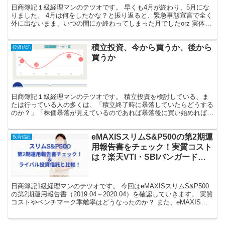
日商簿記１級経理マンのテツオです。 早くも4月が終わり、5月にな
りました。 4月は何をしたかな？と振り返ると、緊急事態宣言で全く
外に出ないまま、いつの間にか終わってしまった月でしたorz 実体経
済はまだまだ回復の兆しも見えてきませんが、株価...
積立投資、今から買うか、後から
投資信託
買うか
日商簿記１級経理マンのテツオです。 積立投資を検討している、ま
たは行っている人の多くは、「積立終了時に暴落していたらどうする
のか？」「株価暴落が見えているのであれば暴落後に買い始めればよ
いのではないか？」ということを一度は考えたことがあると...
eMAXISスリムS&P500の第2期運
投資信託
用報告書をチェック！実質コスト
は？楽天VTI・SBIバンガードと
比較！
日商簿記1級経理マンのテツオです。 今回はeMAXISスリムS&P500
の第2期運用報告書（2019.04～2020.04）を確認していきます。 実質
コストやベンチマーク乖離率はどうなったのか？ また、eMAXISス
リムS&P500のライバ...