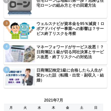
住宅ローンは地獄の第一歩？危険な住
宅ローンの組み方とその回避方法
ウェルスナビが資本金を95％減資！ロ
ボアドバイザー事業への影響は？サー
ビス終了リスクを考察
マネーフォワードがサービス改悪！？
日商簿記１級が切る同社決算とサービ
ス改悪・終了リスクへの対処法
日商簿記検定1級に合格したら人生が
変わった話（転職・出世・副収入・結
婚）
2021年7月
月
火
水
木
金
土
日