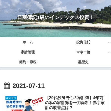
日商簿記1級のインデックス投資！
ホーム
投資信託
家計管理
マネー論
節約・節税
黒歴史
2021-07-11
【20代独身男性の家計簿】4年前
家計管理
の私の家計簿を一刀両断！赤字家
計の改善点は？