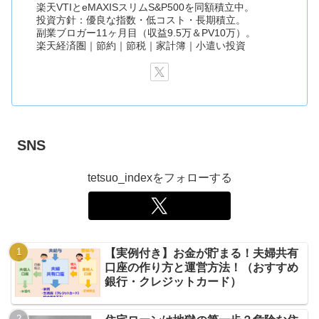
楽天VTIとeMAXISスリムS&P500を同額積立中。
投資方針：優良な指数・低コスト・長期積立。
副業ブロガー11ヶ月目（収益9.5万＆PV10万）。
楽天経済圏｜節約｜節税｜家計簿｜小遣い投資
SNS
tetsuo_indexをフォローする
【実例付き】お金が貯まる！夫婦共有
口座の作り方と運営方法！（おすすめ
銀行・クレジットカード）