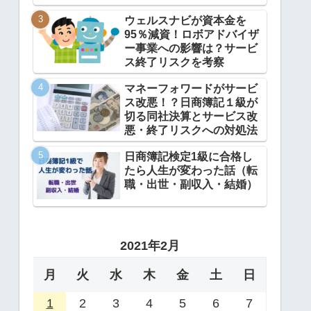
ウェルスナビが資本金を
95％減資！ロボアドバイザ
ー事業への影響は？サービ
ス終了リスクを考察
マネーフォワードがサービ
ス改悪！？日商簿記１級が
切る同社決算とサービス改
悪・終了リスクへの対処法
日商簿記検定1級に合格し
たら人生が変わった話（転
職・出世・副収入・結婚）
2021年2月
月
火
水
木
金
土
日
1
2
3
4
5
6
7