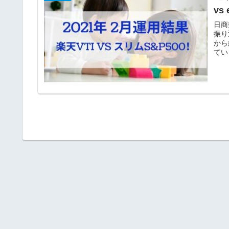
vs
日商
振り
から
てい