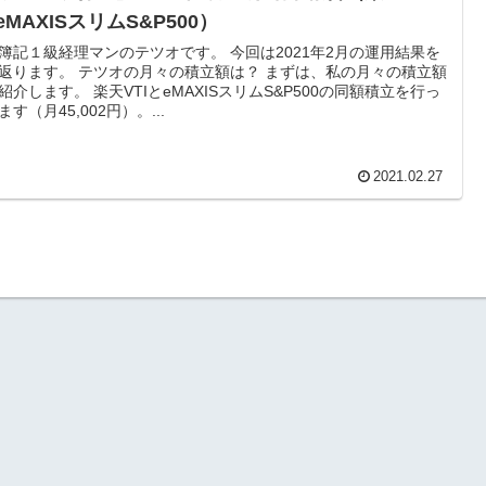
 eMAXISスリムS&P500）
簿記１級経理マンのテツオです。 今回は2021年2月の運用結果を
返ります。 テツオの月々の積立額は？ まずは、私の月々の積立額
紹介します。 楽天VTIとeMAXISスリムS&P500の同額積立を行っ
ます（月45,002円）。...
2021.02.27