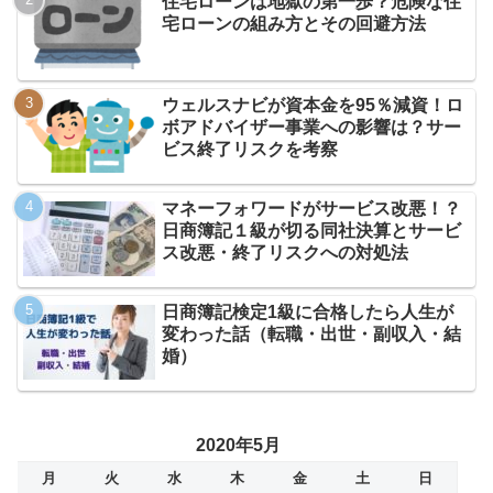
住宅ローンは地獄の第一歩？危険な住
宅ローンの組み方とその回避方法
ウェルスナビが資本金を95％減資！ロ
ボアドバイザー事業への影響は？サー
ビス終了リスクを考察
マネーフォワードがサービス改悪！？
日商簿記１級が切る同社決算とサービ
ス改悪・終了リスクへの対処法
日商簿記検定1級に合格したら人生が
変わった話（転職・出世・副収入・結
婚）
2020年5月
月
火
水
木
金
土
日