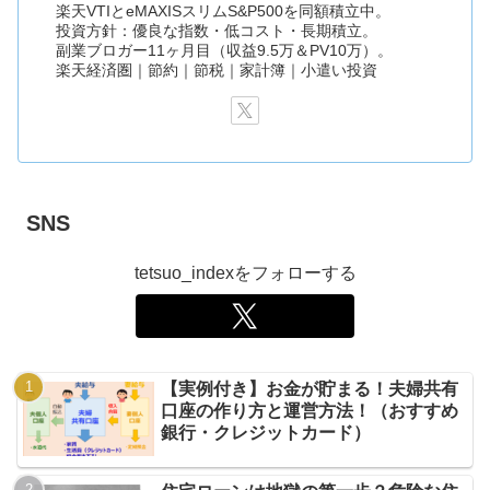
楽天VTIとeMAXISスリムS&P500を同額積立中。
投資方針：優良な指数・低コスト・長期積立。
副業ブロガー11ヶ月目（収益9.5万＆PV10万）。
楽天経済圏｜節約｜節税｜家計簿｜小遣い投資
SNS
tetsuo_indexをフォローする
【実例付き】お金が貯まる！夫婦共有
口座の作り方と運営方法！（おすすめ
銀行・クレジットカード）