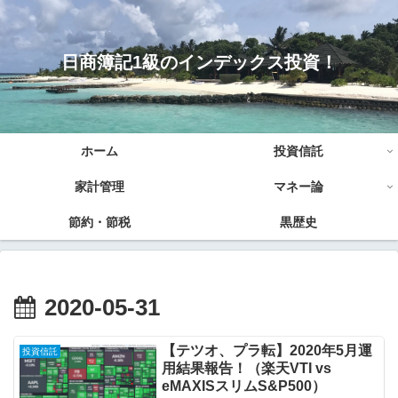
日商簿記1級のインデックス投資！
ホーム
投資信託
家計管理
マネー論
節約・節税
黒歴史
2020-05-31
【テツオ、プラ転】2020年5月運
投資信託
用結果報告！（楽天VTI vs
eMAXISスリムS&P500）