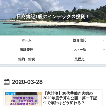
日商簿記1級のインデックス投資！
ホーム
投資信託
家計管理
マネー論
節約・節税
黒歴史
2020-03-28
【家計簿】30代共働き夫婦の
家計管理
2020年度予算を公開！第一子誕
生で家計はどう変わる？