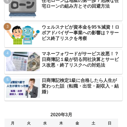
住宅ローンは地獄の第一歩？危険な住
宅ローンの組み方とその回避方法
ウェルスナビが資本金を95％減資！ロ
ボアドバイザー事業への影響は？サー
ビス終了リスクを考察
マネーフォワードがサービス改悪！？
日商簿記１級が切る同社決算とサービ
ス改悪・終了リスクへの対処法
日商簿記検定1級に合格したら人生が
変わった話（転職・出世・副収入・結
婚）
2020年3月
月
火
水
木
金
土
日