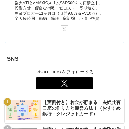
楽天VTIとeMAXISスリムS&P500を同額積立中。
投資方針：優良な指数・低コスト・長期積立。
副業ブロガー11ヶ月目（収益9.5万＆PV10万）。
楽天経済圏｜節約｜節税｜家計簿｜小遣い投資
SNS
tetsuo_indexをフォローする
【実例付き】お金が貯まる！夫婦共有
口座の作り方と運営方法！（おすすめ
銀行・クレジットカード）