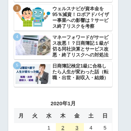
ウェルスナビが資本金を
95％減資！ロボアドバイザ
ー事業への影響は？サービ
ス終了リスクを考察
マネーフォワードがサービ
ス改悪！？日商簿記１級が
切る同社決算とサービス改
悪・終了リスクへの対処法
日商簿記検定1級に合格し
たら人生が変わった話（転
職・出世・副収入・結婚）
2020年1月
月
火
水
木
金
土
日
1
2
3
4
5