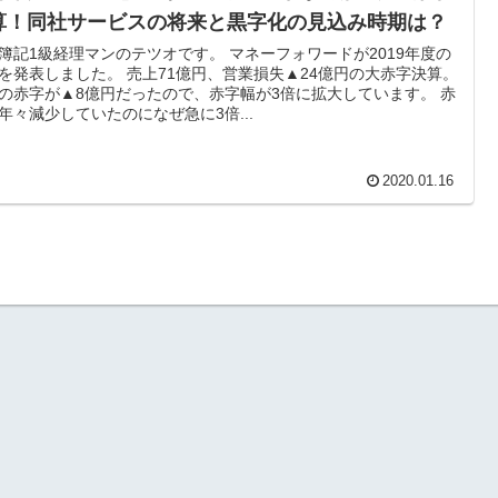
算！同社サービスの将来と黒字化の見込み時期は？
簿記1級経理マンのテツオです。 マネーフォワードが2019年度の
を発表しました。 売上71億円、営業損失▲24億円の大赤字決算。
の赤字が▲8億円だったので、赤字幅が3倍に拡大しています。 赤
年々減少していたのになぜ急に3倍...
2020.01.16