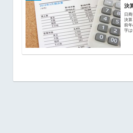
決
日商
決算
前年
字は