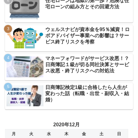
住宅ローンは地獄の第一歩？危険な住
宅ローンの組み方とその回避方法
ウェルスナビが資本金を95％減資！ロ
ボアドバイザー事業への影響は？サー
ビス終了リスクを考察
マネーフォワードがサービス改悪！？
日商簿記１級が切る同社決算とサービ
ス改悪・終了リスクへの対処法
日商簿記検定1級に合格したら人生が
変わった話（転職・出世・副収入・結
婚）
2020年12月
月
火
水
木
金
土
日