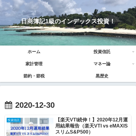
日商簿記1級のインデックス投資！
ホーム
投資信託
家計管理
マネー論
節約・節税
黒歴史
2020-12-30
【楽天VTI続伸！】2020年12月運
投資信託
用結果報告（楽天VTI vs eMAXIS
スリムS&P500）