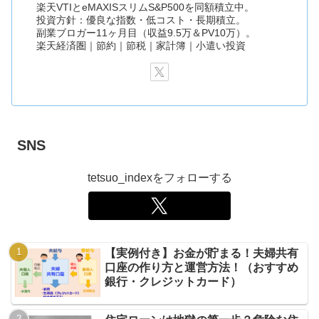
楽天VTIとeMAXISスリムS&P500を同額積立中。
投資方針：優良な指数・低コスト・長期積立。
副業ブロガー11ヶ月目（収益9.5万＆PV10万）。
楽天経済圏｜節約｜節税｜家計簿｜小遣い投資
SNS
tetsuo_indexをフォローする
【実例付き】お金が貯まる！夫婦共有
口座の作り方と運営方法！（おすすめ
銀行・クレジットカード）