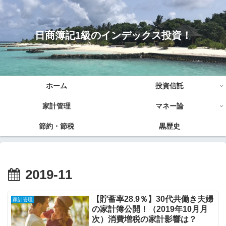
日商簿記1級のインデックス投資！
ホーム
投資信託
家計管理
マネー論
節約・節税
黒歴史
2019-11
【貯蓄率28.9％】30代共働き夫婦
家計管理
の家計簿公開！（2019年10月月
次）消費増税の家計影響は？