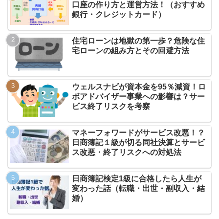
口座の作り方と運営方法！（おすすめ
銀行・クレジットカード）
住宅ローンは地獄の第一歩？危険な住
宅ローンの組み方とその回避方法
ウェルスナビが資本金を95％減資！ロ
ボアドバイザー事業への影響は？サー
ビス終了リスクを考察
マネーフォワードがサービス改悪！？
日商簿記１級が切る同社決算とサービ
ス改悪・終了リスクへの対処法
日商簿記検定1級に合格したら人生が
変わった話（転職・出世・副収入・結
婚）